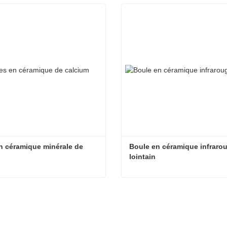
en céramique minérale de 
Boule en céramique infrarou
m
lointain
Billes en céramique minérale de calcium
acter maintenant
Contacter maintenant