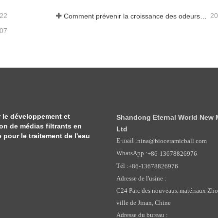
-22
20
Comment prévenir la croissance des odeurs et des bactéries dans les réservoirs d'eaux usées des balayeuses de sol
-07
 le développement et
Shandong Eternal World New Ma
ion de médias filtrants en
Ltd
pour le traitement de l'eau
E-mail :
nina@bioceramicball.com
WhatsApp :
+86-13678826976
Tél :
+86-13678826976
Adresse de l'usine :
C24 Parc des nouveaux matériaux Zhong
ville de Jinan, Chine
Adresse du bureau :