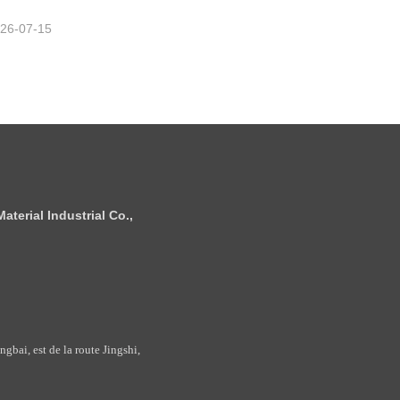
26-07-15
terial Industrial Co.,
bai, est de la route Jingshi,