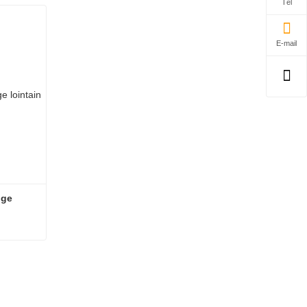
Tél
E-mail
ge 
Boule en céramique infrarouge lointain