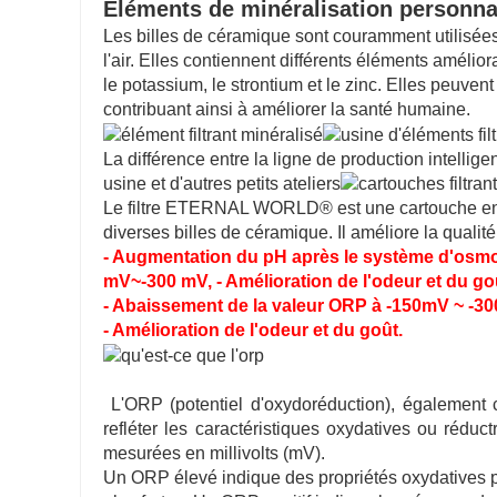
Éléments de minéralisation personna
Les billes de céramique sont couramment utilisées 
l'air. Elles contiennent différents éléments amélior
le potassium, le strontium et le zinc. Elles peuven
contribuant ainsi à améliorer la santé humaine.
La différence entre la ligne de production intel
usine et d'autres petits ateliers
Le filtre ETERNAL WORLD® est une cartouche en 
diverses billes de céramique. Il améliore la qualité
- Augmentation du pH après le système d'osmos
mV~-300 mV, - Amélioration de l'odeur et du go
- Abaissement de la valeur ORP à -150mV ~ -3
- Amélioration de l'odeur et du goût.
L'ORP (potentiel d'oxydoréduction), également c
refléter les caractéristiques oxydatives ou réd
mesurées en millivolts (mV).
Un ORP élevé indique des propriétés oxydatives pl