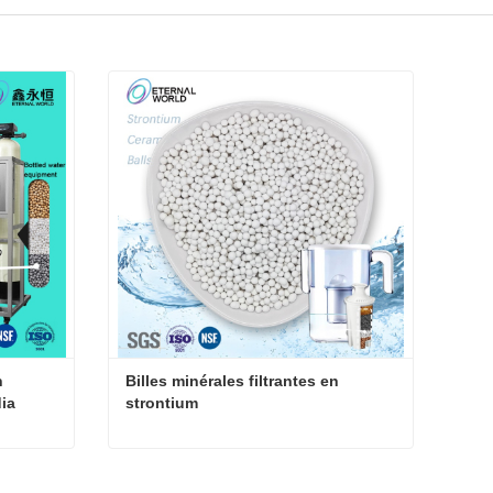
 
Billes minérales filtrantes en 
a 
strontium
Cartouche minérale Billes en céramique de strontium Média minéral
Billes minérales filtrantes en strontium