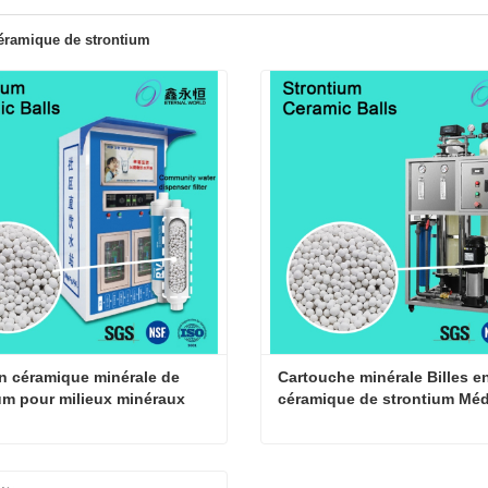
céramique de strontium
en céramique minérale de 
Cartouche minérale Billes en
um pour milieux minéraux 
céramique de strontium Médi
e inverse
minéral
Billes en céramique minérale de strontium pour milieux minéraux d'osmose inverse