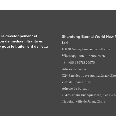
 le développement et
Shandong Eternal World New Ma
ion de médias filtrants en
Ltd
pour le traitement de l'eau
E-mail :
nina@bioceramicball.com
WhatsApp :
+86-13678826976
Tél :
+86-13678826976
Adresse de l'usine :
C24 Parc des nouveaux matériaux Zhong
ville de Jinan, Chine
Adresse du bureau :
C-425 Jiahui Huanqiu Plaza, 548 avenu
Tiaoqiao, ville de Jinan, Chine