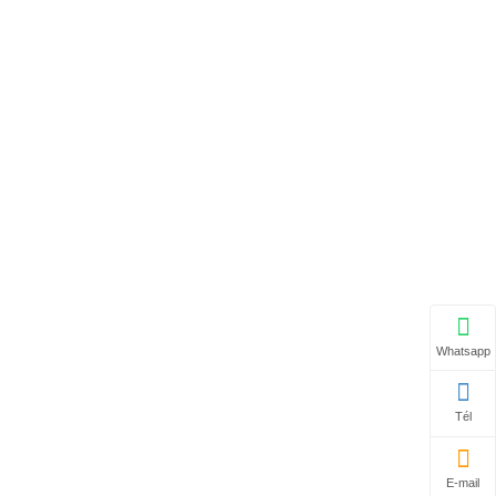
Contacter maintenant
Whatsapp
Tél
E-mail