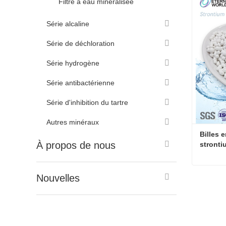
Filtre à eau minéralisée
Contac
Série alcaline
Série de déchloration
Série hydrogène
Série antibactérienne
Série d'inhibition du tartre
Autres minéraux
Billes 
À propos de nous
stronti
minéra
Nouvelles
Contac