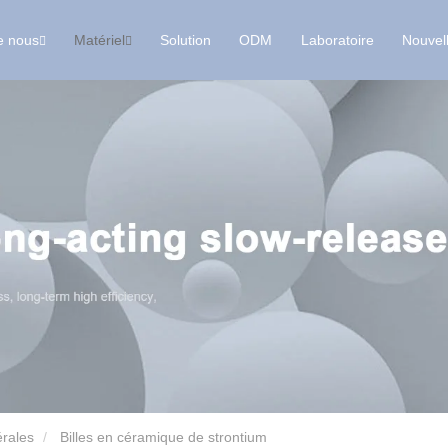
e nous
Matériel
Solution
ODM
Laboratoire
Nouvel
érales
Billes en céramique de strontium