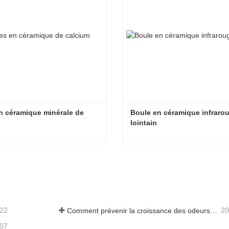
en céramique minérale de 
Boule en céramique infrarou
m
lointain
Billes en céramique minérale de calcium
acter maintenant
Contacter maintenant
-22
20
Comment prévenir la croissance des odeurs et des bactéries dans les réservoirs d'eaux usées des balayeuses de sol
-07