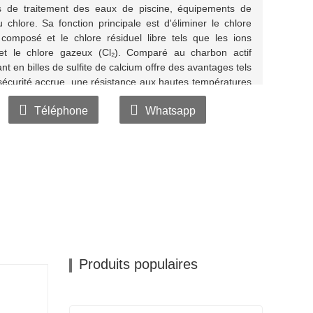
s de traitement des eaux de piscine, équipements de
du chlore. Sa fonction principale est d'éliminer le chlore
 composé et le chlore résiduel libre tels que les ions
 et le chlore gazeux (Cl₂). Comparé au charbon actif
rant en billes de sulfite de calcium offre des avantages tels
sécurité accrue, une résistance aux hautes températures
plus, comparé aux alliages cuivre-zinc KDF, il présente un
Téléphone
Whatsapp
ore plus efficace.
Produits populaires