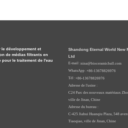
 le développement et
Shandong Eternal World New Ma
ion de médias filtrants en
Ltd
pour le traitement de l'eau
E-mail :
nina@bioceramicball.com
WhatsApp :
+86-13678826976
Tél :
+86-13678826976
Adresse de l'usine :
C24 Parc des nouveaux matériaux Zhong
ville de Jinan, Chine
Adresse du bureau :
C-425 Jiahui Huanqiu Plaza, 548 avenu
Tiaoqiao, ville de Jinan, Chine