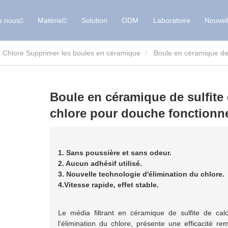
e nous
Matériel
Solution
ODM
Laboratoire
Nouvel
Chlore Supprimer les boules en céramique
Boule en céramique de sulfite de calcium d'élimination du chlore pour douche
Boule en céramique de sulfite 
chlore pour douche fonctionne
1. Sans poussière et sans odeur.
2. Aucun adhésif utilisé.
3. Nouvelle technologie d'élimination du chlore.
4.Vitesse rapide, effet stable.
Le média filtrant en céramique de sulfite de cal
l'élimination du chlore, présente une efficacité re