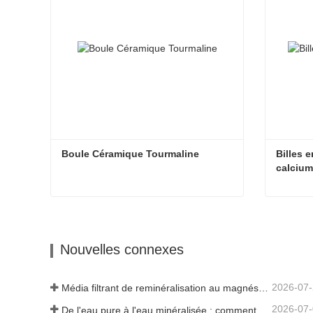
Boule Céramique Tourmaline
Billes 
calciu
Boule Céramique Tourmaline
Contacter maintenant
Cont
Nouvelles connexes
2026-07
Média filtrant de reminéralisation au magnésium pour systèmes d'eau RO
2026-07
De l'eau pure à l'eau minéralisée : comment ETERNAL WORLD mène l'ère de la minéralisation de l'eau potable en réseau