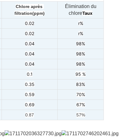
Élimination du
Chlore après 
chlore
Taux
filtration
(ppm)
0.02
r%
0.02
r%
0.04
98%
0.04
98%
0.04
98%
0.1
95 %
0.35
83%
0.59
70%
0.69
67%
0.87
57%