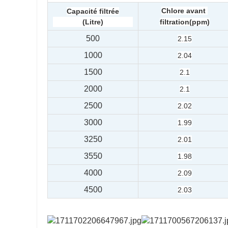
Chlore avant 
Capacité filtrée
(Litre)
filtration
(ppm)
500
2.15
1000
2.04
1500
2.1
2000
2.1
2500
2.02
3000
1.99
3250
2.01
3550
1.98
4000
2.09
4500
2.03