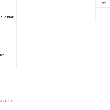
E-mail
ge 
Boule en céramique infrarouge lointain
26-07-15