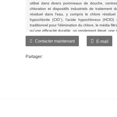
utilisé dans divers pommeaux de douche, centre
chloration et dispositifs industriels de traitement 
résiduel dans l'eau, y compris le chlore résiduel
hypochlorite (ClO⁻), l'acide hypochloreux (HClO)
traditionnel pour l'élimination du chlore, le média filt
qu'une efficacité durable, un rendement élevé, une 
et une résistance à la prolifération bactérienne. De 
Contacter maintenant
E-mail
coût de production inférieur et une élimination du chl
Partager: