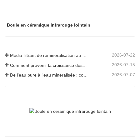
Boule en céramique infrarouge lointain
2026-07-22
Média filtrant de reminéralisation au magnésium pour systèmes d'eau RO
2026-07-15
Comment prévenir la croissance des odeurs et des bactéries dans les réservoirs d'eaux usées des balayeuses de sol
2026-07-07
De l'eau pure à l'eau minéralisée : comment ETERNAL WORLD mène l'ère de la minéralisation de l'eau potable en réseau