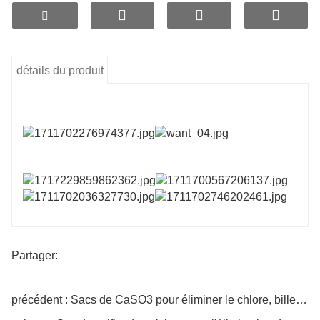
du chlore et dispositifs industriels d'élimination du chlore
dans l'eau. Leur fonction principale est d'éliminer le chlore
résiduel de l'eau, notamment le chlore résiduel composé et
le chlore résiduel libre comme les ions hypochlorites (CIO-),
l'acide hypochloreux (HCIO) et le chlore gazeux (Cl₂).
détails du produit
Comparées au charbon actif traditionnel, les billes de sulfite
de calcium offrent des avantages tels qu'une efficacité
durable, un rendement élevé, une sécurité accrue, une
résistance aux températures élevées et une résistance à la
prolifération bactérienne. De plus, comparées aux alliages
cuivre-zinc KDF, elles présentent des coûts de production
inférieurs et une élimination du chlore plus efficace.
Versez le réactif de test à l'encre bleue dans l'eau du
robinet et dans l'eau imbibée de billes d'élimination du
chlore séparément. Si l'eau imbibée de billes
d'élimination du chlore ne devient pas bleue, cela
Partager:
signifie que les billes d'élimination du chlore peuvent
éliminer les polluants industriels de l'eau.
Versez le réactif de test du chlore résiduel dans l'eau du
précédent : Sacs de CaSO3 pour éliminer le chlore, billes en céramique pour filtre de bain
robinet et dans l'eau imbibée de billes d'élimination du