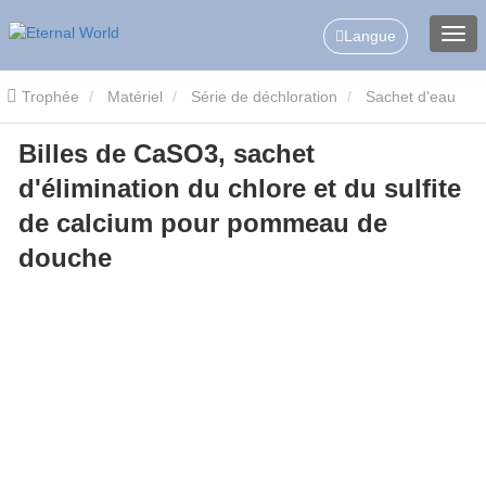
Langue
Trophée
Matériel
Série de déchloration
Sachet d'eau
Billes de CaSO3, sachet
pour l'élimination du chlore
Billes de CaSO3, sachet d'élimination
d'élimination du chlore et du sulfite
du chlore et du sulfite de calcium pour pommeau de douche
de calcium pour pommeau de
douche