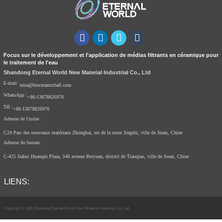
Focus sur le développement et l'application de médias filtrants en céramique pour
le traitement de l'eau
Shandong Eternal World New Material Industrial Co., Ltd
E-mail :
nina@bioceramicball.com
WhatsApp :
+86-13678826976
Tél :
+86-13678826976
Adresse de l'usine :
C24 Parc des nouveaux matériaux Zhongbai, est de la route Jingshi, ville de Jinan, Chine
Adresse du bureau :
C-425 Jiahui Huanqiu Plaza, 548 avenue Beiyuan, district de Tiaoqiao, ville de Jinan, Chine
LIENS:
Copyright © 2026 Shandong Eternal World New Material Industrial Co., Ltd