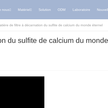
e nous
Matériel
Solution
ODM
Laboratoire
Nouvel
tière de filtre à décarnation du sulfite de calcium du monde éternel
ion du sulfite de calcium du mond