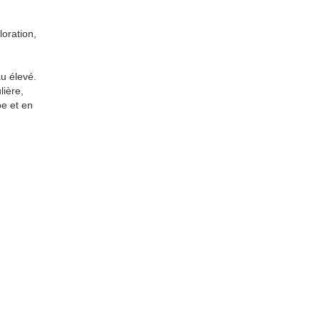
oration,
au élevé.
lière,
e et en