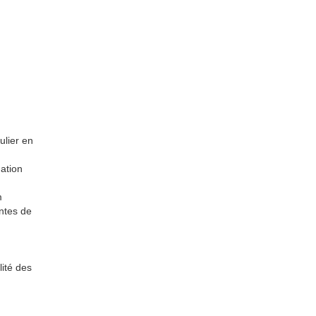
ulier en
nation
m
antes de
lité des