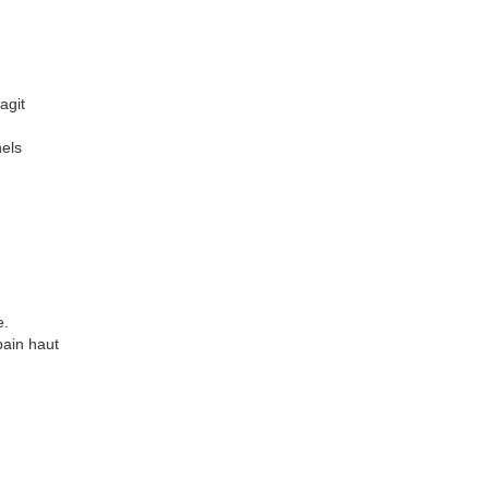
agit
nels
e.
bain haut