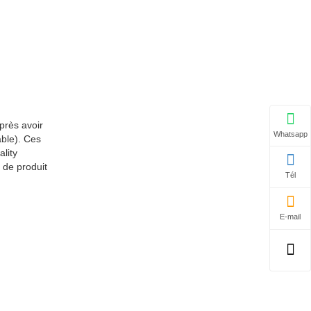
près avoir
Whatsapp
able). Ces
ality
 de produit
Tél
E-mail