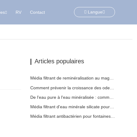
Langue
les
RV
Contact
e
Articles populaires
Média filtrant de reminéralisation au magnésium pour systèmes d'eau RO
Comment prévenir la croissance des odeurs et des bactéries dans les réservoirs d'eaux usées des balayeuses de sol
De l'eau pure à l'eau minéralisée : comment ETERNAL WORLD mène l'ère de la minéralisation de l'eau potable en réseau
Média filtrant d'eau minérale silicate pour systèmes d'osmose inverse | Technologie ETERNAL WORLD Mineral Gem®
Média filtrant antibactérien pour fontaines à eau pour animaux