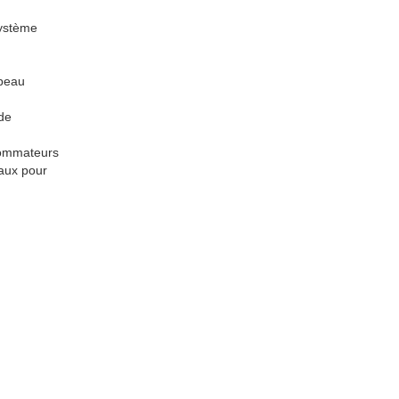
système
 peau
nde
nsommateurs
naux pour