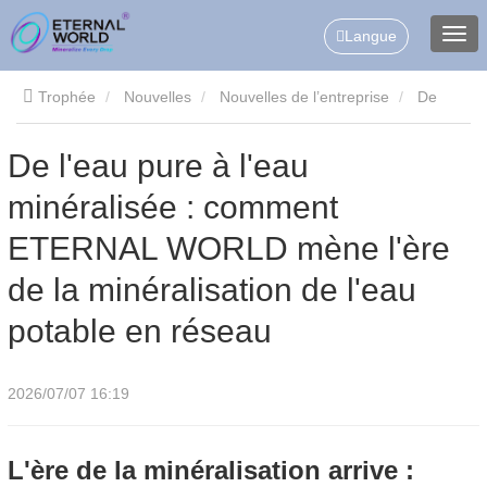
Langue
Trophée
Nouvelles
Nouvelles de l’entreprise
De
l'eau pure à l'eau minéralisée : comment ETERNAL WORLD
De l'eau pure à l'eau
minéralisée : comment
mène l'ère de la minéralisation de l'eau potable en réseau
ETERNAL WORLD mène l'ère
de la minéralisation de l'eau
potable en réseau
2026/07/07 16:19
L'ère de la minéralisation arrive :