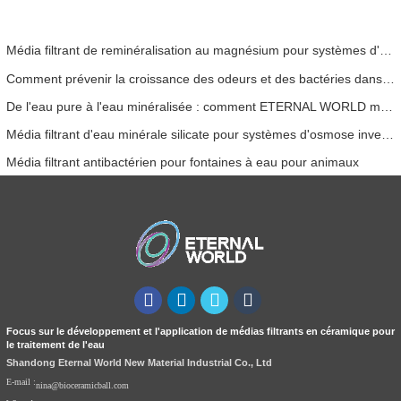
Média filtrant de reminéralisation au magnésium pour systèmes d'eau RO
Comment prévenir la croissance des odeurs et des bactéries dans les réservoirs d'eaux usées des balayeuses de sol
De l'eau pure à l'eau minéralisée : comment ETERNAL WORLD mène l'ère de la minéralisation de l'eau potable en réseau
Média filtrant d'eau minérale silicate pour systèmes d'osmose inverse | Technologie ETERNAL WORLD Mineral Gem®
Média filtrant antibactérien pour fontaines à eau pour animaux
Focus sur le développement et l'application de médias filtrants en céramique pour
le traitement de l'eau
Shandong Eternal World New Material Industrial Co., Ltd
E-mail :
nina@bioceramicball.com