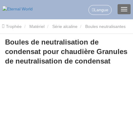
Langue
Trophée
Matériel
Série alcaline
Boules neutralisantes
Boules de neutralisation de
de condensats
Boules de neutralisation de condensat pour
condensat pour chaudière Granules
chaudière Granules de neutralisation de condensat
de neutralisation de condensat