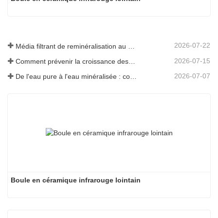
2026-07-22
Média filtrant de reminéralisation au magnésium pour systèmes d'eau RO
2026-07-15
Comment prévenir la croissance des odeurs et des bactéries dans les réservoirs d'eaux usées des balayeuses de sol
2026-07-07
De l'eau pure à l'eau minéralisée : comment ETERNAL WORLD mène l'ère de la minéralisation de l'eau potable en réseau
Boule en céramique infrarouge lointain