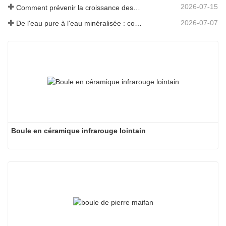
2026-07-15
Comment prévenir la croissance des odeurs et des bactéries dans les réservoirs d'eaux usées des balayeuses de sol
2026-07-07
De l'eau pure à l'eau minéralisée : comment ETERNAL WORLD mène l'ère de la minéralisation de l'eau potable en réseau
Boule en céramique infrarouge lointain