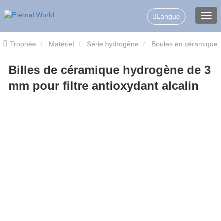
Langue
Trophée
Matériel
Série hydrogène
Boules en céramique
Billes de céramique hydrogène de 3
d'hydrogène
Billes de céramique hydrogène de 3 mm pour filtre
mm pour filtre antioxydant alcalin
antioxydant alcalin