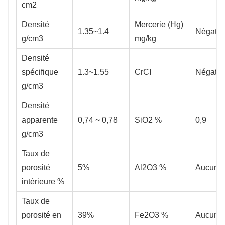
cm2
Densité
Mercerie (Hg)
1.35~1.4
Négatif
g/cm3
mg/kg
Densité
spécifique
1.3~1.55
CrCI
Négatif
g/cm3
Densité
apparente
0,74 ~ 0,78
SiO2 %
0,9
g/cm3
Taux de
porosité
5%
Al2O3 %
Aucun
intérieure %
Taux de
porosité en
39%
Fe2O3 %
Aucun