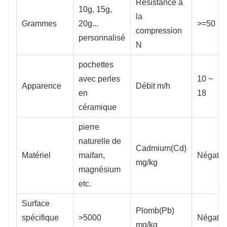
Résistance à
10g, 15g,
la
Grammes
20g...
>=50
compression
personnalisé
N
pochettes
avec perles
10 ~
Apparence
Débit m/h
en
18
céramique
pierre
naturelle de
Cadmium(Cd)
Matériel
maifan,
Négatif
mg/kg
magnésium
etc.
Surface
Plomb(Pb)
spécifique
>5000
Négatif
mg/kg