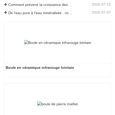
2026-07-15
Comment prévenir la croissance des odeurs et des bactéries dans les réservoirs d'eaux usées des balayeuses de sol
2026-07-07
De l'eau pure à l'eau minéralisée : comment ETERNAL WORLD mène l'ère de la minéralisation de l'eau potable en réseau
Boule en céramique infrarouge lointain