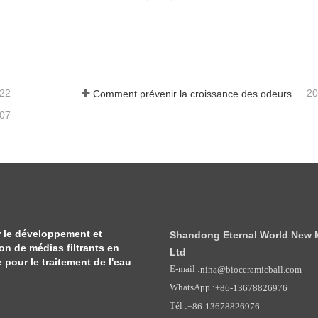
Billes en céramique minérale de calcium
ter maintenant
Contacter maintenant
-22
20
Comment prévenir la croissance des odeurs et des bactéries dans les réservoirs d'eaux usées des balayeuses de sol
-07
 le développement et
Shandong Eternal World New Ma
ion de médias filtrants en
Ltd
pour le traitement de l'eau
E-mail :
nina@bioceramicball.com
WhatsApp :
+86-13678826976
Tél :
+86-13678826976