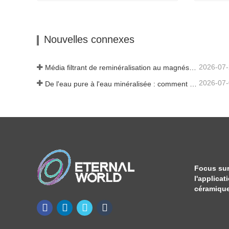
Boule Céramique Tourmaline
Contacter maintenant
Contac
Nouvelles connexes
2026-07
Média filtrant de reminéralisation au magnésium pour systèmes d'eau RO
2026-07
De l'eau pure à l'eau minéralisée : comment ETERNAL WORLD mène l'ère de la minéralisation de l'eau potable en réseau
Focus sur
l'applicat
céramique 