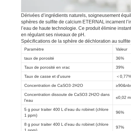
Dérivées d’ingrédients naturels, soigneusement équil
sphères de sulfite de calcium ETERNAL incarnent l’in
l’eau de haute technologie. Ce produit élimine instant
en régulant ses niveaux de pH.
Spécifications de la sphère de déchloration au sulf
Paramètre
Valeur
taux de porosité
36%
Taux de porosité en vrac
39%
Taux de casse et d'usure
＜0,77
Concentration de CaSO3·2H2O
≥90&nb
Concentration dissoute de CaSO3 2H2O dans
≤0,02 m
l'eau
5 g pour traiter 400 L d'eau du robinet (chlore
96%
1 ppm)
8 g pour traiter 400 L d'eau du robinet (chlore
97%
1 ppm)