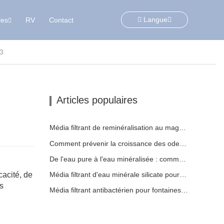
Langue
les
RV
Contact
O3
Articles populaires
Média filtrant de reminéralisation au magnésium pour systèmes d'eau RO
Comment prévenir la croissance des odeurs et des bactéries dans les réservoirs d'eaux usées des balayeuses de sol
De l'eau pure à l'eau minéralisée : comment ETERNAL WORLD mène l'ère de la minéralisation de l'eau potable en réseau
cacité, de
Média filtrant d'eau minérale silicate pour systèmes d'osmose inverse | Technologie ETERNAL WORLD Mineral Gem®
s
Média filtrant antibactérien pour fontaines à eau pour animaux