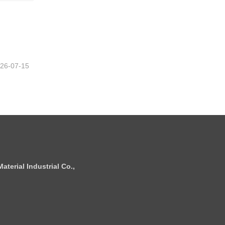
Boule en céramique infrarouge lointain
26-07-15
terial Industrial Co.,