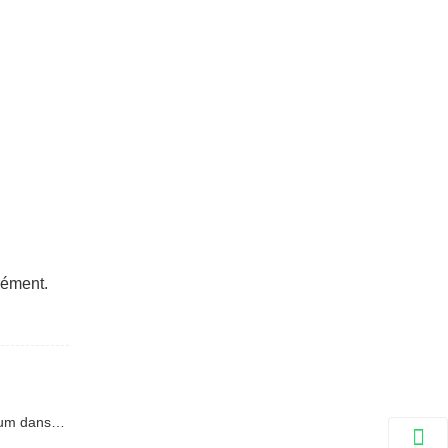
rément.
Suivant : Le matériau de filtre à ions strontium d'ETERNAL WORLD permet d'obtenir une application de bain minéral à ions strontium dans les chauffe-eau