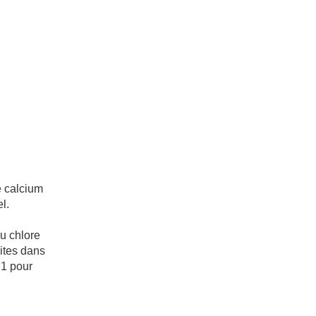
e calcium
l.
u chlore
rites dans
.1 pour