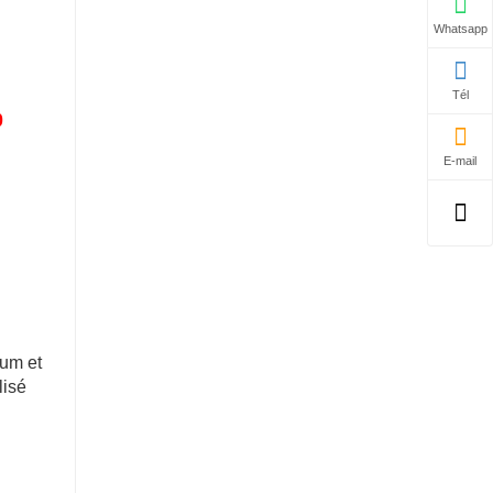
Whatsapp
Tél
 
E-mail
um et 
isé 