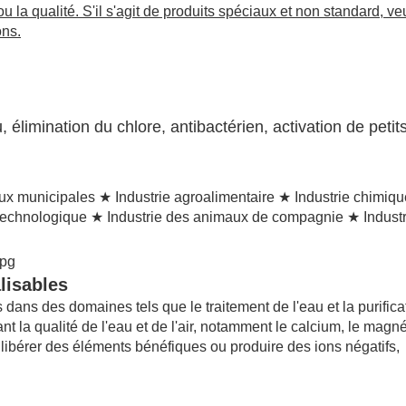
 ou la qualité. S'il s'agit de produits spéciaux et non standard, ve
ons.
 élimination du chlore, antibactérien, activation de petit
x municipales ★ Industrie agroalimentaire ★ Industrie chimiqu
technologique ★ Industrie des animaux de compagnie ★ Industr
lisables
dans des domaines tels que le traitement de l'eau et la purifica
ant la qualité de l'eau et de l'air, notamment le calcium, le magn
t libérer des éléments bénéfiques ou produire des ions négatifs,