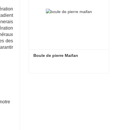
ration
radient
inerais
ération
néraux
ves des
arantir
Boule de pierre Maifan
Boule de pierre Maifan
Contacter maintenant
otre 