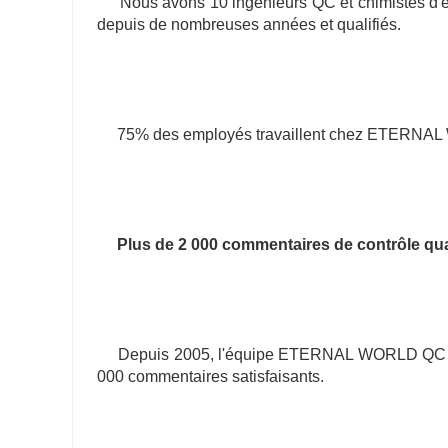
Nous avons 10 ingénieurs QC et chimistes d'ess
depuis de nombreuses années et qualifiés.
75% des employés travaillent chez ETERNAL
Plus de 2 000 commentaires de contrôle qual
     Depuis 2005, l'équipe ETERNAL WORLD QC gère strictement la qualité des produits des clients et a reçu plus de 2 
000 commentaires satisfaisants.
