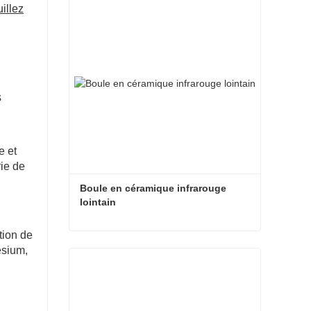
uillez
s
e et
ie de
Boule en céramique infrarouge 
lointain
tion de
Boule en céramique infrarouge lointain
ésium,
Contacter maintenant