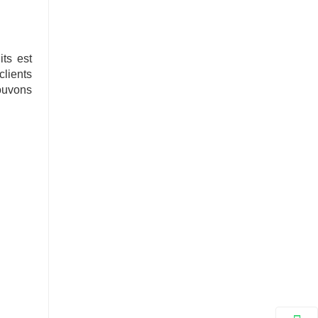
s est 
lients 
ouvons 