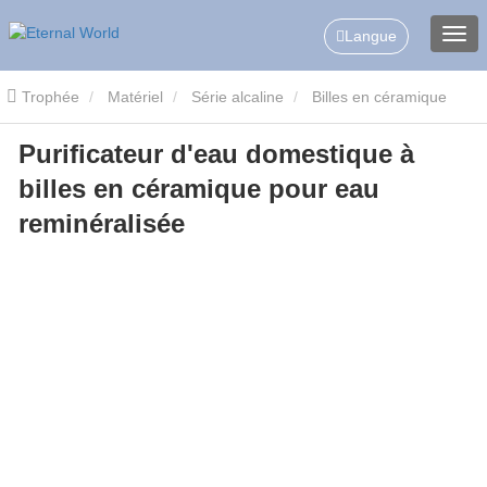
Langue
Trophée
Matériel
Série alcaline
Billes en céramique
Purificateur d'eau domestique à
alcalines MPH+
Purificateur d'eau domestique à billes en
billes en céramique pour eau
céramique pour eau reminéralisée
reminéralisée