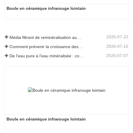
Boule en céramique infrarouge lointain
2026-07-22
Média filtrant de reminéralisation au magnésium pour systèmes d'eau RO
2026-07-15
Comment prévenir la croissance des odeurs et des bactéries dans les réservoirs d'eaux usées des balayeuses de sol
2026-07-07
De l'eau pure à l'eau minéralisée : comment ETERNAL WORLD mène l'ère de la minéralisation de l'eau potable en réseau
Boule en céramique infrarouge lointain