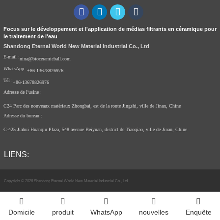
Focus sur le développement et l'application de médias filtrants en céramique pour
le traitement de l'eau
Shandong Eternal World New Material Industrial Co., Ltd
E-mail :
nina@bioceramicball.com
WhatsApp :
+86-13678826976
Tél :
+86-13678826976
Adresse de l'usine :
C24 Parc des nouveaux matériaux Zhongbai, est de la route Jingshi, ville de Jinan, Chine
Adresse du bureau :
C-425 Jiahui Huanqiu Plaza, 548 avenue Beiyuan, district de Tiaoqiao, ville de Jinan, Chine
LIENS:
Copyright © 2026 Shandong Eternal World New Material Industrial Co., Ltd
Index
Domicile
produit
WhatsApp
nouvelles
Enquête