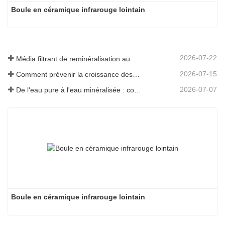
Boule en céramique infrarouge lointain
2026-07-22
Média filtrant de reminéralisation au magnésium pour systèmes d'eau RO
2026-07-15
Comment prévenir la croissance des odeurs et des bactéries dans les réservoirs d'eaux usées des balayeuses de sol
2026-07-07
De l'eau pure à l'eau minéralisée : comment ETERNAL WORLD mène l'ère de la minéralisation de l'eau potable en réseau
Boule en céramique infrarouge lointain