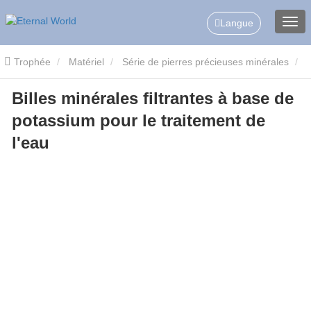
Langue
Trophée
Matériel
Série de pierres précieuses minérales
Billes minérales filtrantes à base de
Boules en céramique minérale de potassium
Billes minérales
potassium pour le traitement de
filtrantes à base de potassium pour le traitement de l'eau
l'eau