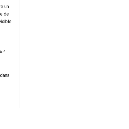
e un 
e de 
isible.
let
 dans