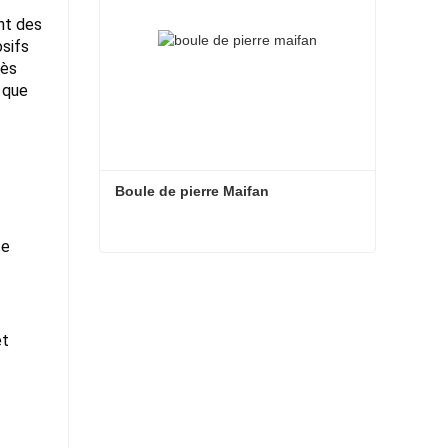
nt des
osifs
rès
s que
Boule de pierre Maifan
te
Boule de pierre Maifan
Contacter maintenant
et