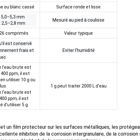
he ou blanc cassé
Surface ronde et lisse
: 5,0–5,3 mm
Mesuré au pied à coulisse
: 2,5–2,8 mm
/26 comprimés
Valeur typique
u'il est conservé
nnement frais et
Eviter l'humidité
sec
e l'eau brute est
 400 ppm, il est
 utiliser 10 g ou
lus.
1 g peut traiter 2000 L d'eau
e l'eau brute est
 400 ppm, il est
'utiliser 5 g.
 et un film protecteur sur les surfaces métalliques, les protége
llente inhibition de la corrosion intergranulaire, de la corrosion