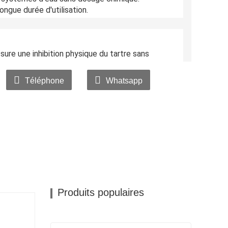
ongue durée d'utilisation.
sure une inhibition physique du tartre sans
rtir d'un matériau céramique haute résistance
Téléphone
Whatsapp
nces sur de longues périodes avec une fréquence
 non réactif et sans danger pour les systèmes
Produits populaires