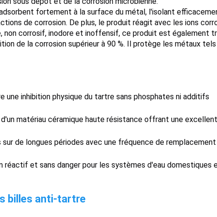
osion sous dépôt et de la corrosion microbienne.
dsorbent fortement à la surface du métal, l'isolant efficaceme
ctions de corrosion. De plus, le produit réagit avec les ions corr
, non corrosif, inodore et inoffensif, ce produit est également t
ibition de la corrosion supérieur à 90 %. Il protège les métaux tel
e une inhibition physique du tartre sans phosphates ni additifs
r d'un matériau céramique haute résistance offrant une excellen
es sur de longues périodes avec une fréquence de remplacement
n réactif et sans danger pour les systèmes d'eau domestiques 
 billes anti-tartre