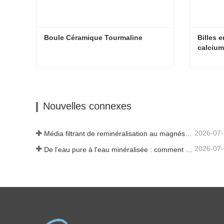
Boule Céramique Tourmaline
Billes 
calciu
Boule Céramique Tourmaline
Contacter maintenant
Cont
Nouvelles connexes
2026-07
Média filtrant de reminéralisation au magnésium pour systèmes d'eau RO
2026-07
De l'eau pure à l'eau minéralisée : comment ETERNAL WORLD mène l'ère de la minéralisation de l'eau potable en réseau