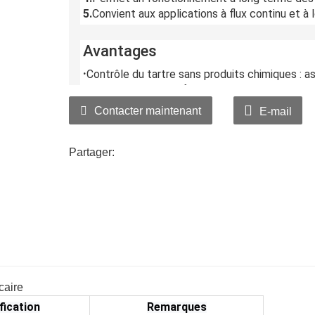
5.
Convient aux applications à flux continu et à l
Avantages
·
Contrôle du tartre sans produits chimiques : as
phosphates ni additifs chimiques.
·
Structure en céramique stable. Fabriquée à pa
Contacter maintenant
E-mail
offrant une excellente durabilité mécanique.
·
Longue durée de vie : Maintient les performa
Partager:
de remplacement minimale.
·
Respectueux de l'environnement, non toxique,
d'eau domestiques et industriels.
fication
Remarques