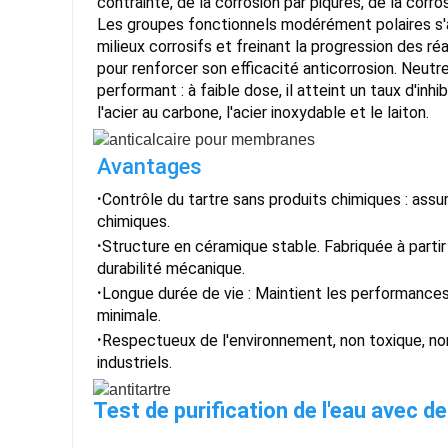
contrainte, de la corrosion par piqûres, de la corr
Les groupes fonctionnels modérément polaires s'a
milieux corrosifs et freinant la progression des réa
pour renforcer son efficacité anticorrosion. Neutre
performant : à faible dose, il atteint un taux d'inh
l'acier au carbone, l'acier inoxydable et le laiton.
Avantages
·
Contrôle du tartre sans produits chimiques : assur
chimiques.
·
Structure en céramique stable. Fabriquée à parti
durabilité mécanique.
·
Longue durée de vie : Maintient les performanc
minimale.
·
Respectueux de l'environnement, non toxique, no
industriels.
Test de purification de l'eau avec des