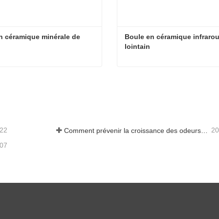
en céramique minérale de 
Boule en céramique infrarou
m
lointain
Billes en céramique minérale de calcium
acter maintenant
Contacter maintenant
-22
20
Comment prévenir la croissance des odeurs et des bactéries dans les réservoirs d'eaux usées des balayeuses de sol
-07