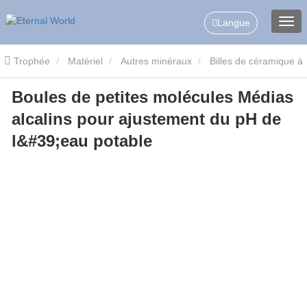
Langue
Trophée
Matériel
Autres minéraux
Billes de céramique à
Boules de petites molécules Médias
petites molécules
Boules de petites molécules Médias alcalins
alcalins pour ajustement du pH de
pour ajustement du pH de l'eau potable
l&#39;eau potable