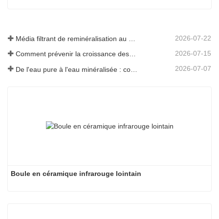
2026-07-22
Média filtrant de reminéralisation au magnésium pour systèmes d'eau RO
2026-07-15
Comment prévenir la croissance des odeurs et des bactéries dans les réservoirs d'eaux usées des balayeuses de sol
2026-07-07
De l'eau pure à l'eau minéralisée : comment ETERNAL WORLD mène l'ère de la minéralisation de l'eau potable en réseau
Boule en céramique infrarouge lointain