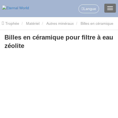
Langue
Trophée
Matériel
Autres minéraux
Billes en céramique
Billes en céramique pour filtre à eau
de zéolite
Billes en céramique pour filtre à eau zéolite
zéolite