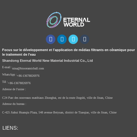
Focus sur le développement et l'application de médias filtrants en céramique pour
le traitement de l'eau
Shandong Eternal World New Material Industrial Co., Ltd
E-mail :
nina@bioceramicball.com
WhatsApp :
+86-13678826976
Tél :
+86-13678826976
Adresse de l'usine :
C24 Parc des nouveaux matériaux Zhongbai, est de la route Jingshi, ville de Jinan, Chine
Adresse du bureau :
C-425 Jiahui Huanqiu Plaza, 548 avenue Beiyuan, district de Tiaoqiao, ville de Jinan, Chine
LIENS: