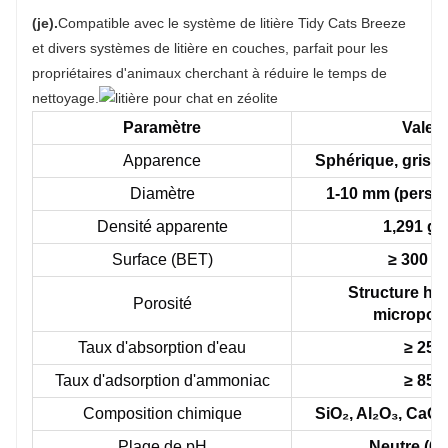
(je).
Compatible avec le système de litière Tidy Cats Breeze
et divers systèmes de litière en couches, parfait pour les
propriétaires d'animaux cherchant à réduire le temps de
nettoyage.
Paramètre
Valeu
Apparence
Sphérique, gris c
Diamètre
1-10 mm (person
Densité apparente
1,291 g/
Surface (BET)
≥ 300 m
Structure ha
Porosité
micropor
Taux d'absorption d'eau
≥ 25
Taux d'adsorption d'ammoniac
≥ 85
Composition chimique
SiO₂, Al₂O₃, CaO
Plage de pH
Neutre (6,5