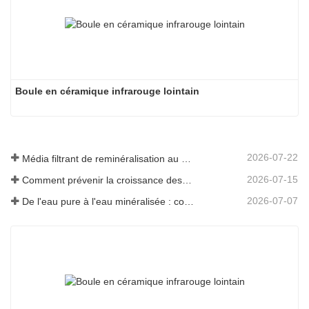
Boule en céramique infrarouge lointain
2026-07-22
Média filtrant de reminéralisation au magnésium pour systèmes d'eau RO
2026-07-15
Comment prévenir la croissance des odeurs et des bactéries dans les réservoirs d'eaux usées des balayeuses de sol
2026-07-07
De l'eau pure à l'eau minéralisée : comment ETERNAL WORLD mène l'ère de la minéralisation de l'eau potable en réseau