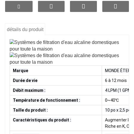
vie, le pH reste stable : le premier verre d'eau après 
une nuit de repos conserve un pH inférieur à 10. Il en 
résulte une eau pure, au goût agréable et sans odeur 
désagréable, pour une expérience de consommation 
rafraîchissante et fiable à chaque fois.
détails du produit
Marque
MONDE ÉTERN
Durée de vie
6 à 12 mois
Débit maximum :
4 LPM (1 GPM)
Température de fonctionnement :
0~40℃
Taille du produit :
10 po x 2,5 po
Caractéristiques du produit :
Augmenter le pH
Riche en K, Ca,