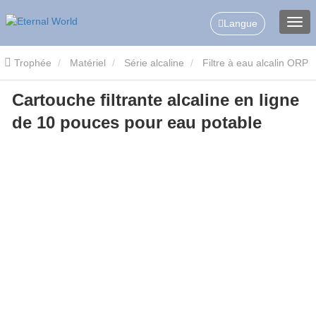
Langue
Trophée
Matériel
Série alcaline
Filtre à eau alcalin ORP
Cartouche filtrante alcaline en ligne
Cartouche filtrante alcaline en ligne de 10 pouces pour eau
de 10 pouces pour eau potable
potable