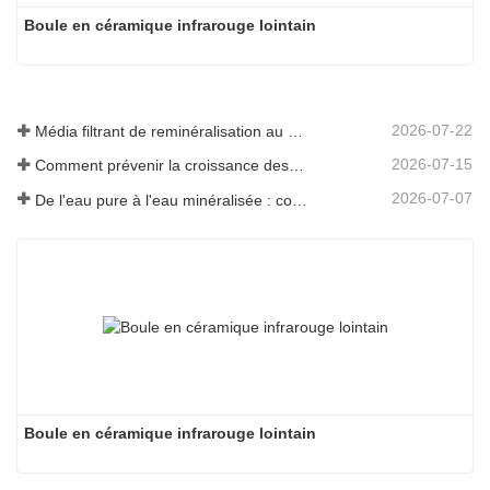
Boule en céramique infrarouge lointain
2026-07-22
Média filtrant de reminéralisation au magnésium pour systèmes d'eau RO
2026-07-15
Comment prévenir la croissance des odeurs et des bactéries dans les réservoirs d'eaux usées des balayeuses de sol
2026-07-07
De l'eau pure à l'eau minéralisée : comment ETERNAL WORLD mène l'ère de la minéralisation de l'eau potable en réseau
Boule en céramique infrarouge lointain