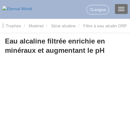
Langue
Trophée
Matériel
Série alcaline
Filtre à eau alcalin ORP
Eau alcaline filtrée enrichie en
Eau alcaline filtrée enrichie en minéraux et augmentant le pH
minéraux et augmentant le pH