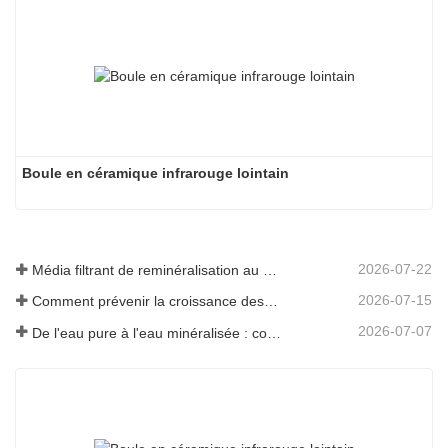
Boule en céramique infrarouge lointain
2026-07-22
Média filtrant de reminéralisation au magnésium pour systèmes d'eau RO
2026-07-15
Comment prévenir la croissance des odeurs et des bactéries dans les réservoirs d'eaux usées des balayeuses de sol
2026-07-07
De l'eau pure à l'eau minéralisée : comment ETERNAL WORLD mène l'ère de la minéralisation de l'eau potable en réseau