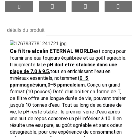
dans le premier verre après une nuit de
stagnation.
(Avantage clé)
Grâce à son média filtrant en céramique de haute
qualité, ce filtre réduit efficacement les odeurs et
détails du produit
les goûts désagréables. Même après une nuit de
repos, le premier verre d'eau reste propre, frais et
sans odeur, pour une expérience de consommation
Ce filtre alcalin ETERNAL WORLD
est conçu pour 
nettement améliorée.
fournir une eau toujours équilibrée et au goût agréable. 
Il augmente la
Le pH doit être stabilisé dans une 
3. Riche en minéraux essentiels
plage de 7,0 à 9,5.
tout en enrichissant l'eau en 
Tout en améliorant la qualité de l'eau, le filtre libère
minéraux essentiels, notamment
0–5 
des minéraux bénéfiques tels que le calcium, le
ppm
magnésium,
0–5 ppm
calcium.
Conçu en grand 
magnésium et le potassium, rehaussant ainsi le goût
format (10 pouces).
Doté d'un boîtier en forme de T, 
de l'eau et contribuant à un profil de boisson plus
ce filtre offre une longue durée de vie, pouvant traiter 
équilibré et naturel.
jusqu'à 10 tonnes d'eau. Tout au long de sa durée de 
vie, le pH reste stable : le premier verre d'eau après 
une nuit de repos conserve un pH inférieur à 10. Il en 
résulte une eau pure, au goût agréable et sans odeur 
désagréable, pour une expérience de consommation 