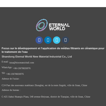
Focus sur le développement et l'application de médias filtrants en céramique pour
le traitement de l'eau
Shandong Eternal World New Material Industrial Co., Ltd
E-mail :
nina@bioceramicball.com
WhatsApp :
+86-13678826976
Tél :
+86-13678826976
Adresse de l'usine :
C24 Parc des nouveaux matériaux Zhongbai, est de la route Jingshi, ville de Jinan, Chine
Adresse du bureau :
C-425 Jiahui Huanqiu Plaza, 548 avenue Beiyuan, district de Tiaoqiao, ville de Jinan, Chine